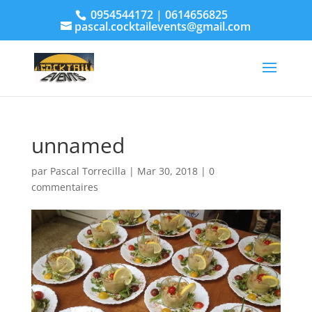
0954544172 | 0614656825
pascal.cocktailevents@gmail.com
unnamed
par
Pascal Torrecilla
|
Mar 30, 2018
|
0
commentaires