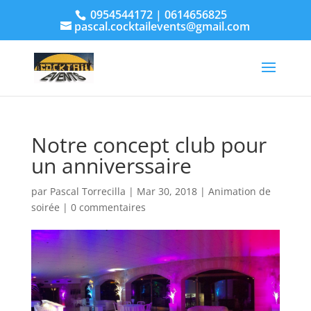
0954544172 | 0614656825
pascal.cocktailevents@gmail.com
Notre concept club pour
un anniverssaire
par
Pascal Torrecilla
|
Mar 30, 2018
|
Animation de
soirée
|
0 commentaires