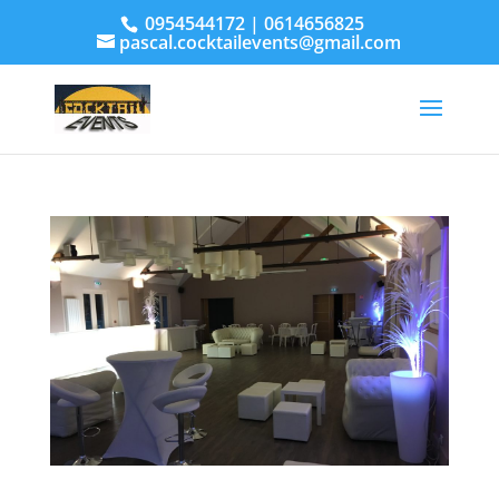
0954544172 | 0614656825
pascal.cocktailevents@gmail.com