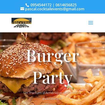
0954544172 | 0614656825
pascal.cocktailevents@gmail.com
Burger
Party
Un Parfum d'Amérique dans votre
évènement