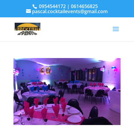
0954544172 | 0614656825
pascal.cocktailevents@gmail.com