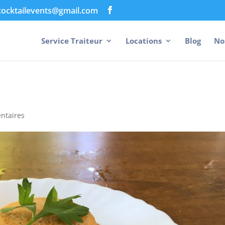
cocktailevents@gmail.com
Service Traiteur
Locations
Blog
No
ntaires