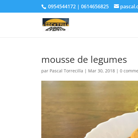
0954544172 | 0614656825
pascal.
mousse de legumes
par
Pascal Torrecilla
|
Mar 30, 2018
|
0 comme