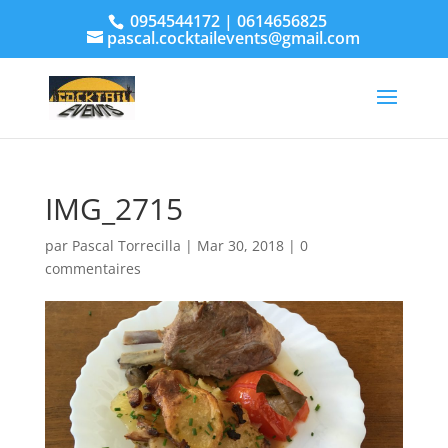
0954544172 | 0614656825
pascal.cocktailevents@gmail.com
IMG_2715
par
Pascal Torrecilla
|
Mar 30, 2018
|
0
commentaires