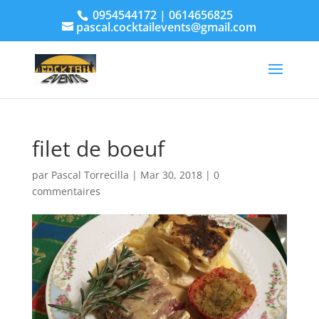
0954544172 | 0614656825
pascal.cocktailevents@gmail.com
filet de boeuf
par
Pascal Torrecilla
|
Mar 30, 2018
|
0
commentaires