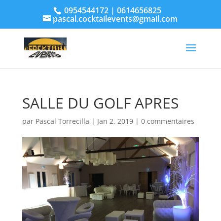
0954544172 | 0614656825
pascal.cocktailevents@gmail.com
SALLE DU GOLF APRES
par
Pascal Torrecilla
|
Jan 2, 2019
|
0 commentaires