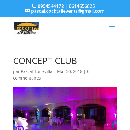
0954544172 | 0614656825
pascal.cocktailevents@gmail.com
CONCEPT CLUB
par
Pascal Torrecilla
|
Mar 30, 2018
|
0
commentaires