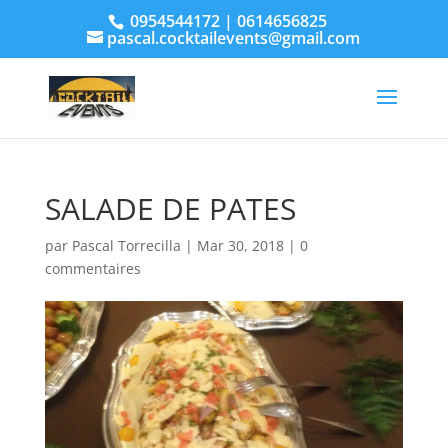
0954544172 | 0614656825
pascal.cocktailevents@gmail.com
SALADE DE PATES
par
Pascal Torrecilla
|
Mar 30, 2018
|
0
commentaires