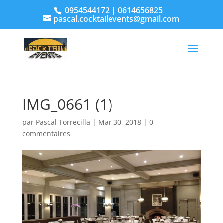
0954544172 | 0614656825
pascal.cocktailevents@gmail.com
IMG_0661 (1)
par
Pascal Torrecilla
|
Mar 30, 2018
|
0
commentaires