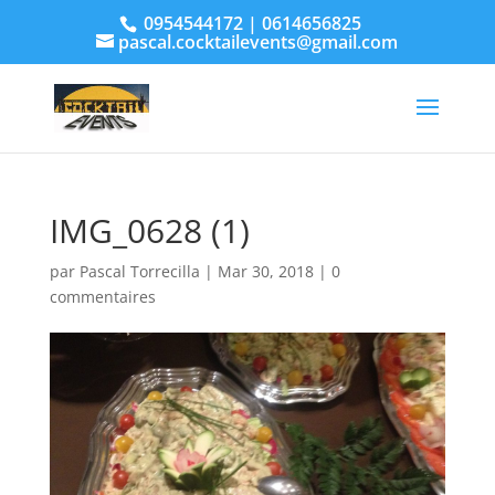
0954544172 | 0614656825
pascal.cocktailevents@gmail.com
IMG_0628 (1)
par
Pascal Torrecilla
|
Mar 30, 2018
|
0
commentaires