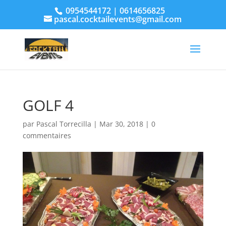
0954544172 | 0614656825
pascal.cocktailevents@gmail.com
GOLF 4
par
Pascal Torrecilla
|
Mar 30, 2018
|
0
commentaires