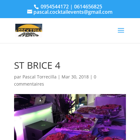
0954544172 | 0614656825
pascal.cocktailevents@gmail.com
ST BRICE 4
par
Pascal Torrecilla
|
Mar 30, 2018
|
0
commentaires