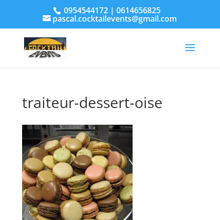
0954544172 | 0614656825
pascal.cocktailevents@gmail.com
traiteur-dessert-oise