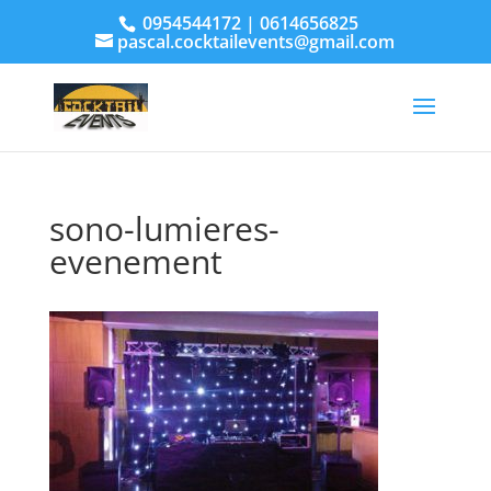
0954544172 | 0614656825
pascal.cocktailevents@gmail.com
sono-lumieres-
evenement