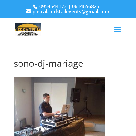
0954544172 | 0614656825
pascal.cocktailevents@gmail.com
sono-dj-mariage