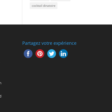
cocktail dinatoire
Partagez votre expérience
e
n
d