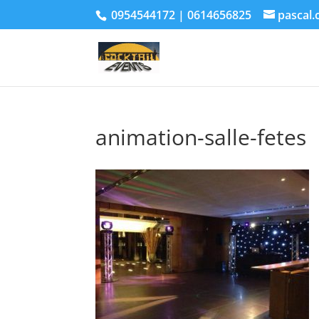
0954544172 | 0614656825
pascal.
animation-salle-fetes