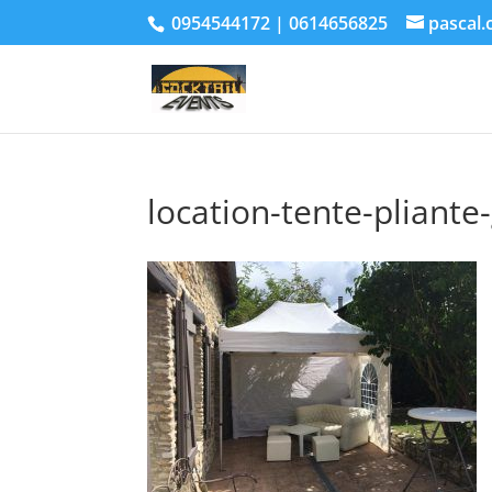
0954544172 | 0614656825
pascal.
location-tente-pliante