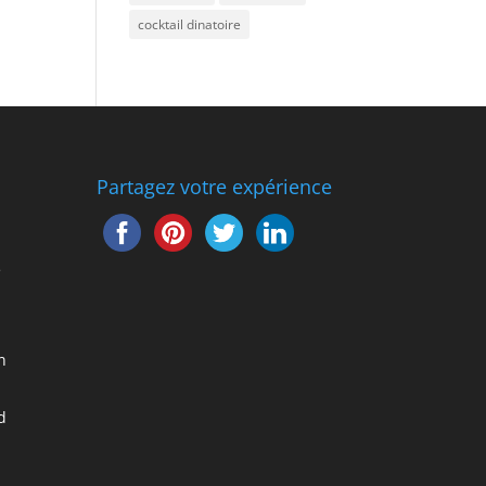
cocktail dinatoire
Partagez votre expérience
e
n
d